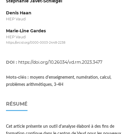
Stéphanie Javet-Schlegel
Denis Haan
HEP Vaud
Marie-Line Gardes
HEP Vaud
https://orcid.org/0000-0003-2448-2238
DOI :
https://doi.org/10.26034/vd.rm.2023.3477
Mots-clés :
moyens d'enseignement, numération, calcul,
problèmes arithmétiques, 3-4H
RÉSUMÉ
Cet article présente un outil d'analyse élaboré à des fins de
formation continue dans le canton de Vaud pour les nouveaux